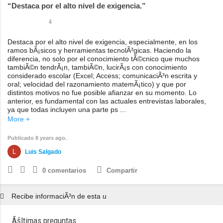
Destaca por el alto nivel de exigencia.
4
Destaca por el alto nivel de exigencia, especialmente, en los
ramos bÃ¡sicos y herramientas tecnolÃ³gicas. Haciendo la
diferencia, no solo por el conocimiento tÃ©cnico que muchos
tambiÃ©n tendrÃ¡n, tambiÃ©n, lucirÃ¡s con conocimiento
considerado escolar (Excel; Access; comunicaciÃ³n escrita y
oral; velocidad del razonamiento matemÃ¡tico) y que por
distintos motivos no fue posible afianzar en su momento. Lo
anterior, es fundamental con las actuales entrevistas laborales,
ya que todas incluyen una parte ps ...
More +
Publicado 8 years ago.
Luis Salgado
0
comentarios
Compartir
Recibe informaciÃ³n de esta u
Ãšltimas preguntas