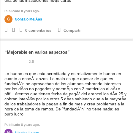
una de las instituciones mÃ¡s caras
Publicado 8 years ago.
Gonzalo MejÃ­as
0
comentarios
Compartir
Mejorable en varios aspectos
2.5
Lo bueno es que esta acreditada y es relativamente buena en
cuanto a enseÃ±anzas. Lo malo es que apesar de que es
fundaciÃ³n se aprovechan de los alumnos cobrando intereses
por los dÃ­as no pagados y ademÃ¡s con 2 matriculas al aÃ±o
pfff! . Atentos que tienen fecha de pagÃ³ del arancel los dÃ­a 25 y
cobran interÃ©s por los otros 5 dÃ­as sabiendo que a la mayorÃ­a
de los trabajadores la pagan a fin de mes y crea problemas a la
hora de la toma de ramos. De "fundaciÃ³n" no tiene nada; es
puro lucro.
Publicado 8 years ago.
Nicolas Leyva