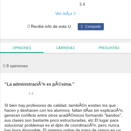
3.4
Ver mÃ¡s
Recibe info de esta U
Compartir
Professors
Campus Facilities
3.6
3.7
OPINIONES
CARRERAS
PREGUNTAS
Social Life
Career Service
3.3
3.1
8 opiniones
La administraciÃ³n es pÃ©sima.
2.5
SI bien hay profesores de calidad, tambiÃ©n existen los que
hacen y deshacen con los alumnos: faltan dÃ­as sin explicaciÃ³n,
generan conflicto entre otros acadÃ©micos formando "bandos",
sus clases son bastante poco estructuradas, etc.El lugar para
solucionar problemas es el dpto de coordinaciÃ³n, pero nunca
hay hora disponible. El sistema online de toma de ramos es un