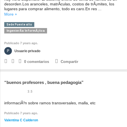
desorden.Los aranceles, matrÃ­culas, costos de trÃ¡mites, los
lugares para comprar alimento, todo es caro.En res ...
More +
Sede Puente alto
IngenierÃ­a InformÃ¡tica
Publicado 7 years ago.
Usuario privado
0
comentarios
Compartir
buenos profesores , buena pedagogia
3.5
informaciÃ³n sobre ramos transversales, malla, etc
Publicado 7 years ago.
Valentina C Calderon