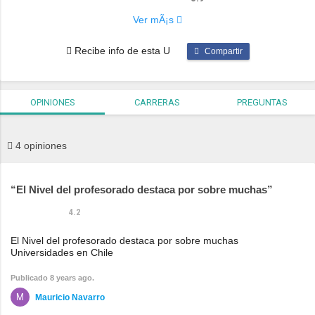
Ver mÃ¡s
Recibe info de esta U
Compartir
Professors
Campus Facilities
4.2
3.5
OPINIONES
CARRERAS
PREGUNTAS
Social Life
Career Service
3.7
4.2
4 opiniones
El Nivel del profesorado destaca por sobre muchas
4.2
El Nivel del profesorado destaca por sobre muchas
Universidades en Chile
Publicado 8 years ago.
Mauricio Navarro