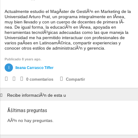
Actualmente estudio el MagÃ­ster de GestiÃ³n en Marketing de la
Universidad Arturo Prat, un programa integralmente en lÃ­nea,
muy bien llevado y con un cuerpo de docentes de primera lÃ­
nea. De igual forma, la educaciÃ³n en lÃ­nea, apoyada en
herramientas tecnolÃ³gicas adecuadas como las que maneja la
Universidad me ha permitido interactuar con profesionales de
varios paÃ­ses en LatinoamÃ©rica, compartir experiencias y
conocer otros estilos de administraciÃ³n y gerencia.
Publicado 8 years ago.
Ileana Carrasco Tiffer
0
comentarios
Compartir
Recibe informaciÃ³n de esta u
Ãšltimas preguntas
AÃºn no hay preguntas.